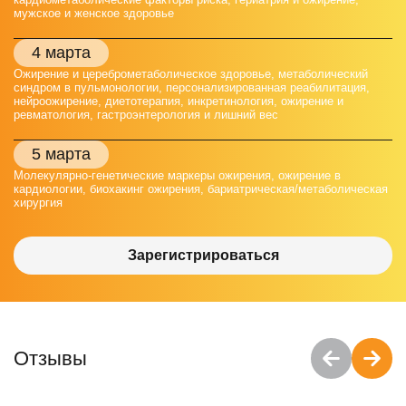
мужское и женское здоровье
4 марта
Ожирение и цереброметаболическое здоровье, метаболический
синдром в пульмонологии, персонализированная реабилитация,
нейроожирение, диетотерапия, инкретинология, ожирение и
ревматология, гастроэнтерология и лишний вес
5 марта
Молекулярно-генетические маркеры ожирения, ожирение в
кардиологии, биохакинг ожирения, бариатрическая/метаболическая
хирургия
Зарегистрироваться
Отзывы