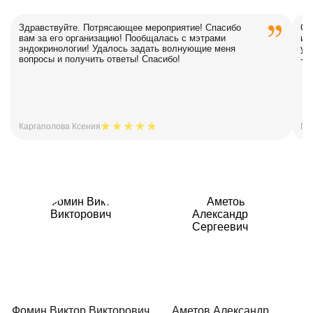
Здравствуйте. Потрясающее мероприятие! Спасибо
Сп
вам за его организацию! Пообщалась с мэтрами
ин
эндокринологии! Удалось задать волнующие меня
уч
вопросы и получить ответы! Спасибо!
-Б
Каргаполова Ксения
Гр
Фомин Виктор Викторович
Аметов Александр