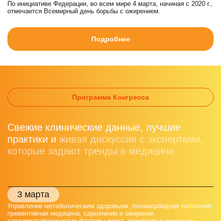
По инициативе Федерации, во всем мире 4 марта, начиная с 2020 г.,
отмечается Всемирный день борьбы с ожирением.
Подробнее
Программа Конгресса
Свежие клинические данные, лучшие
практики и
живая дискуссия с экспертами,
которые задают тренды в медицине
3 марта
Управление метаболическим здоровьем, полиморбидная патология,
превентивная медицина, саркопения и ожирение,
кардиометаболические факторы риска, гериатрия и ожирение,